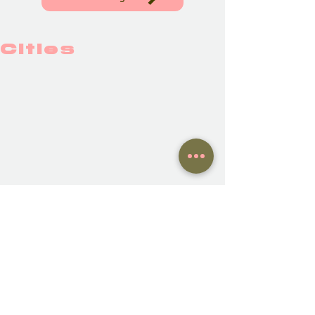
Cities
LILLE
NWC family members
Felix Moulin
Philippe Moulin
⭐️⭐️⭐️⭐️⭐️ ★
⭐️⭐️⭐️⭐️★