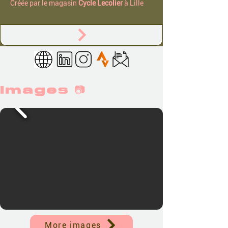
Créée par le magasin
Cycle Lecolier
à Lille
Images 📷
More images