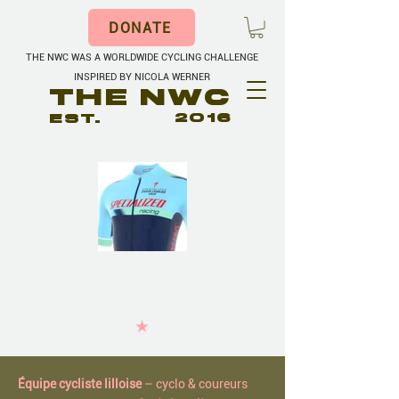
DONATE
THE NWC WAS A WORLDWIDE CYCLING CHALLENGE
INSPIRED BY NICOLA WERNER
THE NWC
EST.
2016
★
Équipe cycliste lilloise
– cyclo & coureurs