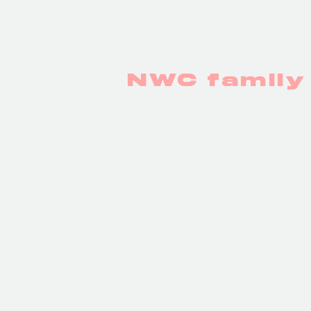
NWC famil
Moritz Werner
Ben Duva
⭐️⭐️⭐️⭐️⭐️
⭐️⭐️⭐️⭐️⭐
⭐️⭐️⭐️⭐️⭐️
⭐️⭐️⭐️⭐️