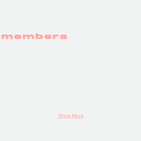
y members
l
Jerome Bonnet
Alexandre Jacqu
️
⭐️⭐️⭐️⭐️⭐️ ⭐️⭐️⭐️⭐️
⭐️⭐️⭐️⭐️⭐️ ⭐️⭐️
★
Show More