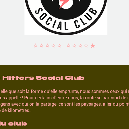
⭐️⭐️⭐️⭐️⭐️ ⭐️⭐️⭐️⭐️★
 Hitters Social Club
elle que soit la forme qu’elle emprunte, nous sommes ceux qui
ous appelle ! Pour certains d’entre nous, la route se parcourt de 
s gens avec qui on la partage, ce sont les paysages, aller du poin
de kilomètres...
du club