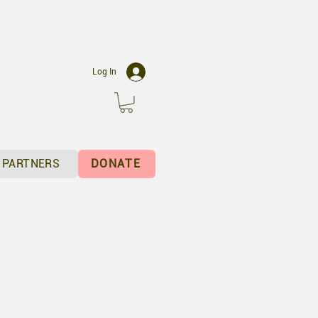
C
Log In
PARTNERS
DONATE