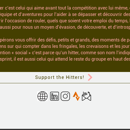
tter c’est celui qui aime avant tout la compétition avec lui même
’équipe et d’aventures pour l’aider à se dépasser et découvrir de
ir l’occasion de rouler, quels que soient votre emploi du temps,
t aussi pour nous un moyen d’évasion, de découverte, et d’intros
spérons vous offrir des défis, petits et grands, des moments de 
ens sur qui compter dans les fringales, les crevaisons et les jour
ention « social » c’est parce qu’un hitter, comme son nom l’indi
int, il est aussi celui qui attend le reste du groupe en haut des 
Support the Hitters!