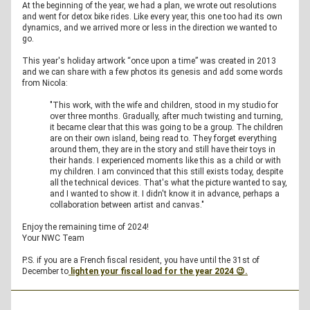
At the beginning of the year, we had a plan, we wrote out resolutions 
and went for detox bike rides. Like every year, this one too had its own 
dynamics, and we arrived more or less in the direction we wanted to 
go. 
This year's holiday artwork “once upon a time” was created in 2013 
and we can share with a few photos its genesis and add some words 
from Nicola:  
"This work, with the wife and children, stood in my studio for 
over three months. Gradually, after much twisting and turning, 
it became clear that this was going to be a group. The children 
are on their own island, being read to. They forget everything 
around them, they are in the story and still have their toys in 
their hands. I experienced moments like this as a child or with 
my children. I am convinced that this still exists today, despite 
all the technical devices. That's what the picture wanted to say, 
and I wanted to show it. I didn't know it in advance, perhaps a 
collaboration between artist and canvas."
Enjoy the remaining time of 2024!
Your NWC Team
P.S. if you are a French fiscal resident, you have until the 31st of 
December to
 lighten your fiscal load for the year 2024 😉.