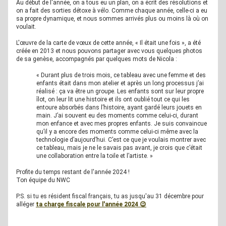
Au début de l'année, on a tous eu un plan, on a écrit des résolutions et 
on a fait des sorties détoxe à vélo. Comme chaque année, celle-ci a eu 
sa propre dynamique, et nous sommes arrivés plus ou moins là où on 
voulait. 
L'œuvre de la carte de vœux de cette année, « Il était une fois », a été 
créée en 2013 et nous pouvons partager avec vous quelques photos 
de sa genèse, accompagnés par quelques mots de Nicola :   
« Durant plus de trois mois, ce tableau avec une femme et des 
enfants était dans mon atelier et après un long processus j’ai 
réalisé : ça va être un groupe. Les enfants sont sur leur propre 
îlot, on leur lit une histoire et ils ont oublié tout ce qui les 
entoure absorbés dans l’histoire, ayant gardé leurs jouets en 
main. J’ai souvent eu des moments comme celui-ci, durant 
mon enfance et avec mes propres enfants. Je suis convaincue 
qu’il y a encore des moments comme celui-ci même avec la 
technologie d’aujourd’hui. C’est ce que je voulais montrer avec 
ce tableau, mais je ne le savais pas avant, je crois que c’était 
une collaboration entre la toile et l’artiste. » 
Profite du temps restant de l'année 2024 !   
Ton équipe du NWC
P.S. si tu es résident fiscal français, tu as jusqu'au 31 décembre pour 
alléger 
ta charge fiscale pour l'année 2024 😉