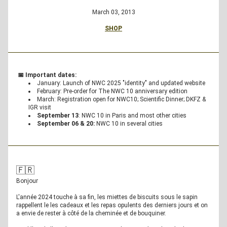
March 03, 2013
SHOP
📅 Important dates:
January: Launch of NWC 2025 "identity" and updated website
February: Pre-order for The NWC 10 anniversary edition
March: Registration open for NWC10; 
Scientific Dinner; DKFZ & 
IGR visit
September 13
: NWC 10 in Paris and most other cities
September 06 & 20:
 NWC 10 in several cities
🇫🇷
Bonjour 
L'année 2024 touche à sa fin, les miettes de biscuits sous le sapin 
rappellent le les cadeaux et les repas opulents des derniers jours et on 
a envie de rester à côté de la cheminée et de bouquiner.  