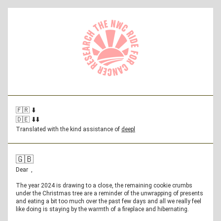
🇫🇷 ⬇️
🇩🇪 ⬇️⬇️
Translated with the kind assistance of 
deepl
🇬🇧
Dear  
,
The year 2024 is drawing to a close, the remaining cookie crumbs 
under the Christmas tree are a reminder of the unwrapping of presents 
and eating a bit too much over the past few days and all we really feel 
like doing is staying by the warmth of a fireplace and hibernating.  