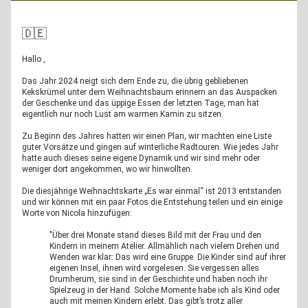
🇩🇪
Hallo 
,
Das Jahr 2024 neigt sich dem Ende zu, die übrig gebliebenen 
Kekskrümel unter dem Weihnachtsbaum erinnern an das Auspacken 
der Geschenke und das üppige Essen der letzten Tage, man hat 
eigentlich nur noch Lust am warmen Kamin zu sitzen.  
Zu Beginn des Jahres hatten wir einen Plan, wir machten eine Liste 
guter Vorsätze und gingen auf winterliche Radtouren. Wie jedes Jahr 
hatte auch dieses seine eigene Dynamik und wir sind mehr oder 
weniger dort angekommen, wo wir hinwollten. 
Die diesjährige Weihnachtskarte „Es war einmal“ ist 2013 entstanden 
und wir können mit ein paar Fotos die Entstehung teilen und ein einige 
Worte von Nicola hinzufügen: 
"Über drei Monate stand dieses Bild mit der Frau und den 
Kindern in meinem Atelier. Allmählich nach vielem Drehen und 
Wenden war klar: Das wird eine Gruppe. Die Kinder sind auf ihrer 
eigenen Insel, ihnen wird vorgelesen. Sie vergessen alles 
Drumherum, sie sind in der Geschichte und haben noch ihr 
Spielzeug in der Hand. Solche Momente habe ich als Kind oder 
auch mit meinen Kindern erlebt. Das gibt’s trotz aller 