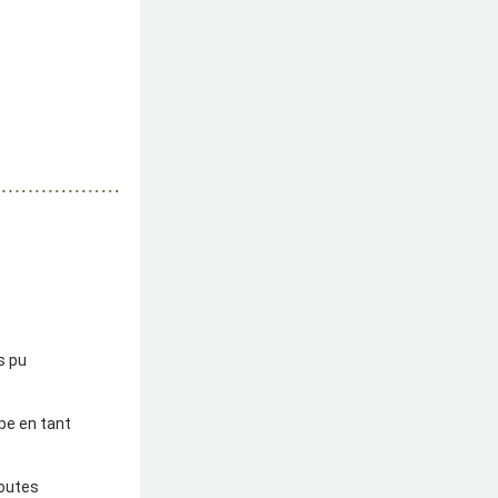
 pu 
pe en tant 
outes 