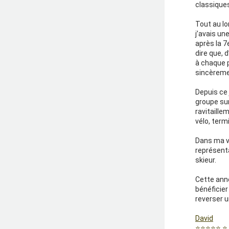
classiques
Tout au lo
j’avais un
après la 7
dire que, 
à chaque p
sincèreme
Depuis ce 
groupe sur
ravitaille
vélo, term
Dans ma vi
représenta
skieur. 
Cette anné
bénéficier
reverser u
David
⭐️⭐️⭐️⭐️⭐️ ⭐️ 