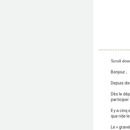
Scroll down
Bonjour 
,
Depuis dix
Dès le dép
participer
Il y a cin
que ride le
Le « grave