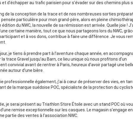
 et d’échapper au trafic parisien pour s’évader sur des chemins plus 
ng de la conception de la trace et de nos nombreuses sorties préparato
e pensée particulière pour mon grand-père, alors en pleine chimiothérap
e édition du NWC, la nouvelle de sa rémission est arrivée. Quelle joie ! J
d’une certaine manière, tout ce que nous partageons lors du NWC, grâce
articipant et à vos dons, contribue à faire une différence. Je vous rem
nt. 
jour, je tiens à prendre part à l’aventure chaque année, en accompagna
 la trace Gravel jusqu’au Barn, ce lieu unique où nous profitons d’un 
ment convivial avant de rentrer à Paris, heureux d’avoir partagé une belle
inée autour d’une bière.
e professionnelle également, j’ai à cœur de préserver des vies, en tant
nt de la marque suédoise POC, spécialiste de la protection du cycliste
e, je serai présent au Triathlon Store Étoile avec un stand POC où vou
 d’une remise exceptionnelle sur les casques. Le magasin s’engage en 
ne partie des ventes à l’association NWC.