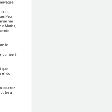
sauvages.
ires, 
ie. Peu 
’aime me 
 à Moritz, 
ercie 
nt le 
 journée à 
 que 
 et du 
s pourrez 
outre à 