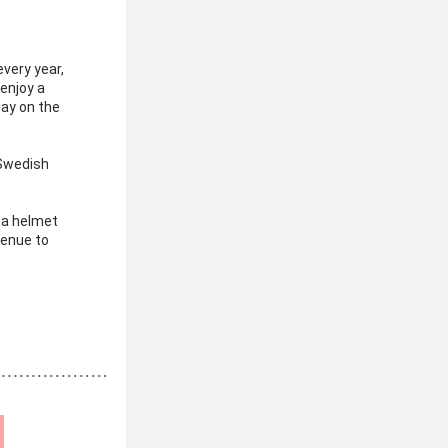
very year, 
enjoy a 
ay on the 
Swedish 
 a helmet 
enue to 