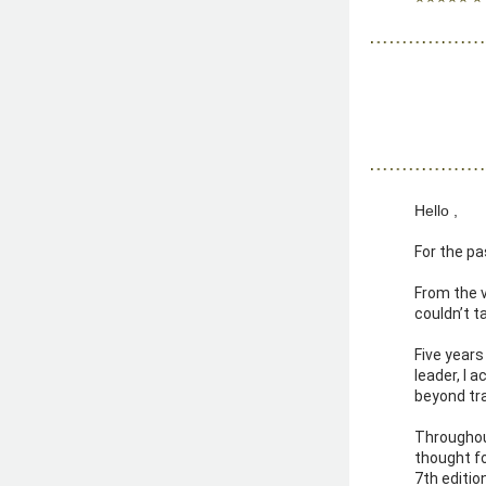
Hello 
,
For the pa
From the v
couldn’t ta
Five years
leader, I 
beyond tra
Throughout
thought f
7th editio