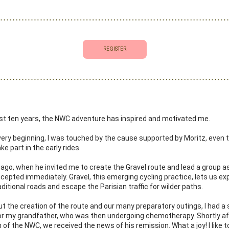
REGISTER
st ten years, the NWC adventure has inspired and motivated me. 
ery beginning, I was touched by the cause supported by Moritz, even t
ke part in the early rides. 
 ago, when he invited me to create the Gravel route and lead a group as 
accepted immediately. Gravel, this emerging cycling practice, lets us exp
ditional roads and escape the Parisian traffic for wilder paths.
 the creation of the route and our many preparatory outings, I had a s
or my grandfather, who was then undergoing chemotherapy. Shortly aft
n of the NWC, we received the news of his remission. What a joy! I like to