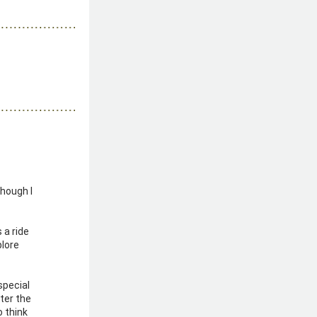
hough I 
a ride 
lore 
pecial 
er the 
 think 