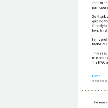
that, in s
participan
So thank yo
guiding th
friendly b
bike, fini
In my prof
brand POC,
This year,
at a speci
the NWC a
David
⭐️⭐️⭐️⭐️⭐️ ⭐️
The music 