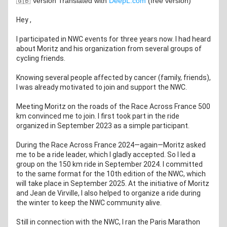
🇬🇧 Version Translated with 
DeepL.com
 (free version)
Hey 
,
I participated in NWC events for three years now. I had heard 
about Moritz and his organization from several groups of 
cycling friends.
Knowing several people affected by cancer (family, friends), 
I was already motivated to join and support the NWC.
Meeting Moritz on the roads of the Race Across France 500 
km convinced me to join. I first took part in the ride 
organized in September 2023 as a simple participant.
During the Race Across France 2024—again—Moritz asked 
me to be a ride leader, which I gladly accepted. So I led a 
group on the 150 km ride in September 2024. I committed 
to the same format for the 10th edition of the NWC, which 
will take place in September 2025. At the initiative of Moritz 
and Jean de Virville, I also helped to organize a ride during 
the winter to keep the NWC community alive.
Still in connection with the NWC, I ran the Paris Marathon 