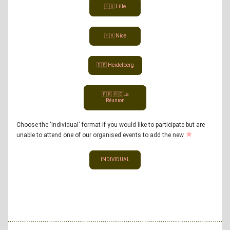
🇫🇷 Lille
🇫🇷 Nice
🇩🇪 Heidelberg
🇫🇷 🇷🇪La
Réunion
Choose the 'Individual' format if you would like to participate but are 
★
unable to attend one of our organised events to add the new 
INDIVIDUAL