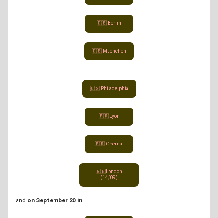
🇩🇪 Berlin
🇩🇪 Muenchen
🇺🇸 Philadelphia
🇫🇷 Lyon
🇫🇷 Obernai
🇬🇧London
(14/09)
and 
on September 20 in